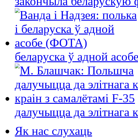
закончыла беларускую фі
беларуска ў адной асо
далучыцца да элітнага ко
Як нас слухаць