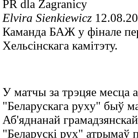
PR dla Zagranicy
Elvira Sienkiewicz
12.08.20
Каманда БАЖ у фінале пе
Хельсінскага камітэту.
У матчы за трэцяе месца а
"Беларускага руху" быў 
Аб'яднанай грамадзянскай
"Беларускі рух" атрымаў 