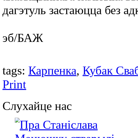
дагэтуль застаюцца без адк
эб/БАЖ
tags:
Карпенка
,
Кубак Сва
Print
Слухайце нас