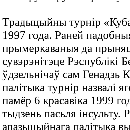
Традыцыйны турнір «Куба
1997 года. Раней падобны
прымеркаваныя да прыняц
сувэрэнітэце Рэспублікі Бе
ўдзельнічаў сам Генадзь 
палітыка турнір назвалі я
памёр 6 красавіка 1999 год
тыдзень пасьля інсульту. 
апазыцыйнага палітыка вы