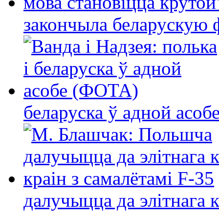
закончыла беларускую фі
беларуска ў адной асо
далучыцца да элітнага ко