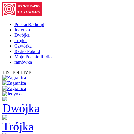
PolskieRadio.pl
Jedynka
Dwójka
Trójka
Czwórka
Radio Poland
Moje Polskie Radio
ramówka
LISTEN LIVE