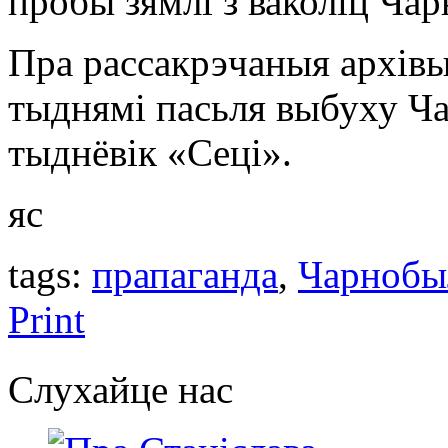
пробы зямлі з ваколіц Ча
Пра рассакрэчаныя архів
тыднямі пасьля выбуху Ч
тыднёвік «Сеці».
яс
tags:
прапаганда
,
Чарнобы
Print
Слухайце нас