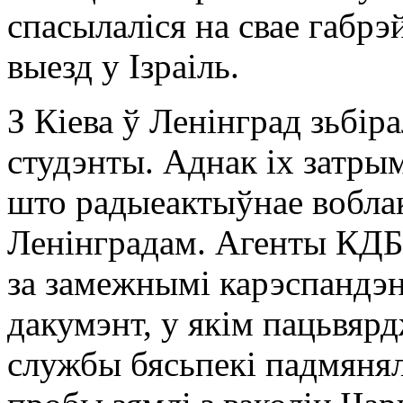
спасылаліся на свае габрэй
выезд у Ізраіль.
З Кіева ў Ленінград зьбір
студэнты. Аднак іх затры
што радыеактыўнае воблак
Ленінградам. Агенты КДБ
за замежнымі карэспандэн
дакумэнт, у якім пацьвяр
службы бясьпекі падмяня