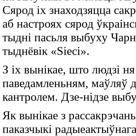
Сярод іх знаходзяцца сак
аб настроях сярод ўкраін
тыдні пасьля выбуху Чар
тыднёвік «Sieci».
З іх вынікае, што людзі 
паведамленьням, маўляў д
кантролем. Дзе-нідзе выбу
Як вынікае з рассакрэчан
паказчыкі радыеактыўнаг