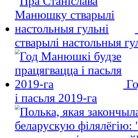
стварылі настольныя гу
Го
і пасьля 2019-га