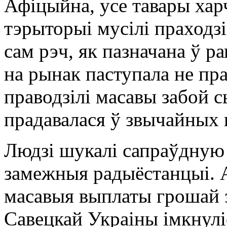
Афіцыйна, усе тавары хар
тэрыторыі мусілі праходзі
сам рэч, як пазначана ў р
на рынак паступала не пр
праводзілі масавы забой сь
прадавалася ў звычайных 
Людзі шукалі сапраўдную
замежныя радыёстанцыі. 
масавыя выплаты грошай 
Савецкай Украіны імкнулі