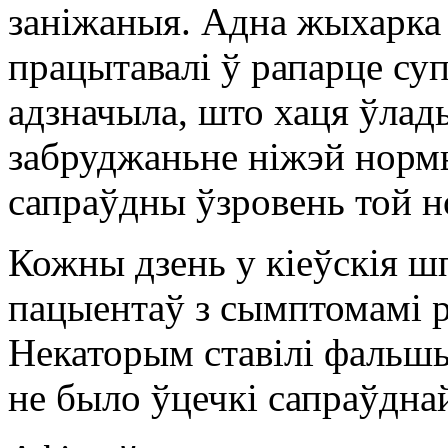
заніжаныя. Адна жыхарка 
працытавалі ў рапарце су
адзначыла, што хаця ўлад
забруджаньне ніжэй нормы,
сапраўдны ўзровень той 
Кожны дзень у кіеўскія шп
пацыентаў з сымптомамі 
Некаторым ставілі фальшы
не было ўцечкі сапраўдна