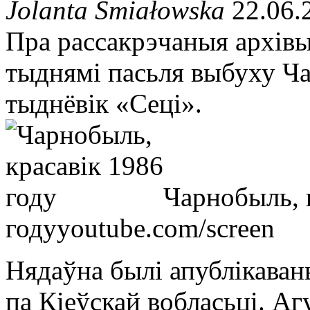
Jolanta Śmiałowska
22.06.
Пра рассакрэчаныя архів
тыднямі пасьля выбуху Ч
тыднёвік «Сеці».
Чарнобыль, 
году
youtube.com/screen
Нядаўна былі апублікава
па Кіеўскай вобласьці. Аг