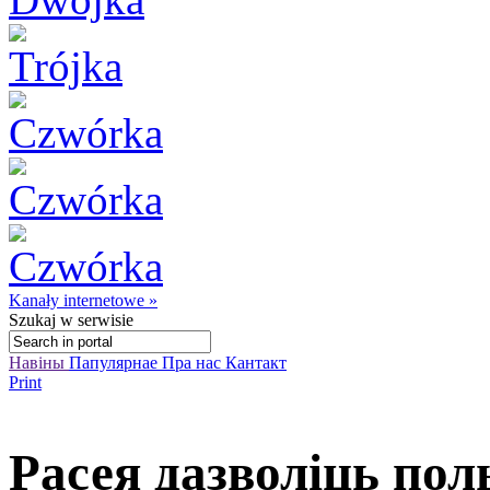
Kanały internetowe »
Szukaj
w serwisie
Навіны
Папулярнае
Пра нас
Кантакт
Print
Расея дазволіць по