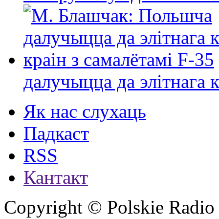
далучыцца да элітнага ко
Як нас слухаць
Падкаст
RSS
Кантакт
Copyright © Polskie Radio