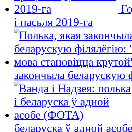
Го
і пасьля 2019-га
закончыла беларускую фі
беларуска ў адной асо