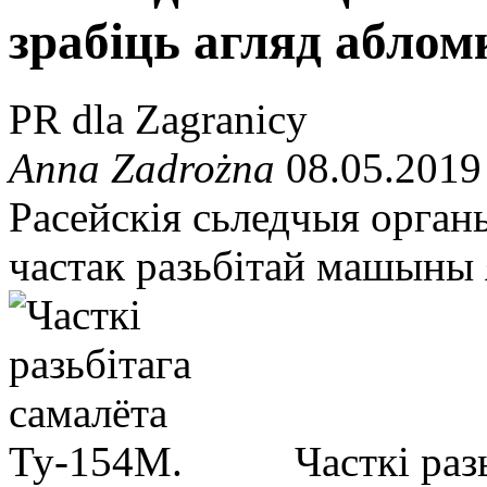
зрабіць агляд абло
PR dla Zagranicy
Anna Zadrożna
08.05.2019
Расейскія сьледчыя органы
частак разьбітай машыны 
Часткі раз