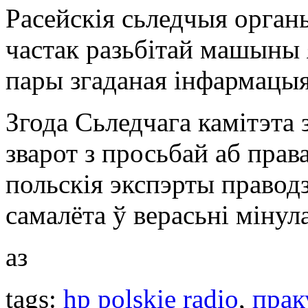
Расейскія сьледчыя органы
частак разьбітай машыны я
пары згаданая інфармацыя
Згода Сьледчага камітэта 
зварот з просьбай аб прав
польскія экспэрты праводзі
самалёта ў верасьні мінула
аз
tags:
hp polskie radio
,
прак