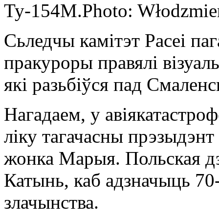
Ту-154М.
Photo: Włodzmier
Сьледчы камітэт Расеі паг
пракуроры правялі візуал
які разьбіўся пад Смаленс
Нагадаем, у авіякатастроф
ліку тагачасны прэзыдэнт
жонка Марыя. Польская дэ
Катынь, каб адзначыць 70
злачынства.