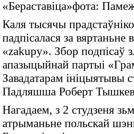
«Бераставіца»
фота: Памеж
Каля тысячы прадстаўніко
падпісалася за вяртаньне в
«zakupy». Збор подпісаў з
апазыцыйнай партыі «Гра
Завадатарам ініцыятывы с
Падляшша Роберт Тышкев
Нагадаем, з 2 студзеня зь
атрыманьне польскай шэнг