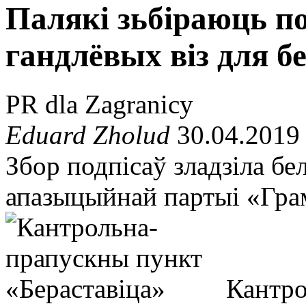
Палякі зьбіраюць по
гандлёвых віз для б
PR dla Zagranicy
Eduard Zholud
30.04.2019
Збор подпісаў зладзіла бе
апазыцыйнай партыі «Гра
Кантро