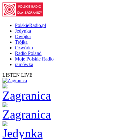
PolskieRadio.pl
Jedynka
Dwójka
Trójka
Czwórka
Radio Poland
Moje Polskie Radio
ramówka
LISTEN LIVE