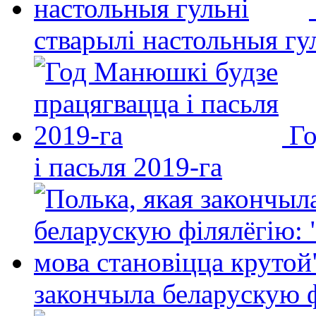
стварылі настольныя гу
Го
і пасьля 2019-га
закончыла беларускую фі