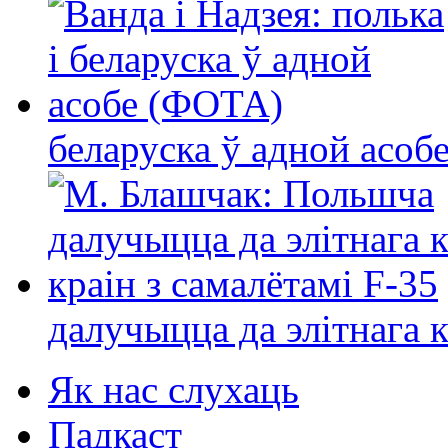
беларуска ў адной асо
далучыцца да элітнага ко
Як нас слухаць
Падкаст