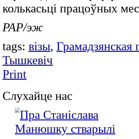
колькасьці працоўных мес
PAP/эж
tags:
візы
,
Грамадзянская 
Тышкевіч
Print
Слухайце нас