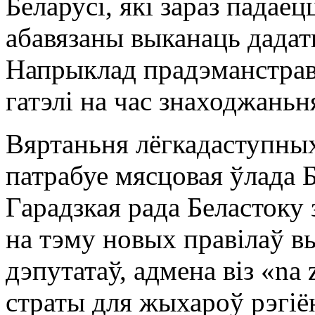
Беларусі, які зараз падаец
абавязаны выканаць дадат
Напрыклад прадэманстрав
гатэлі на час знаходжань
Вяртаньня лёгкадаступных
патрабуе мясцовая ўлада Б
Гарадзкая рада Беластоку
на тэму новых правілаў вы
дэпутатаў, адмена віз «n
страты для жыхароў рэгіён