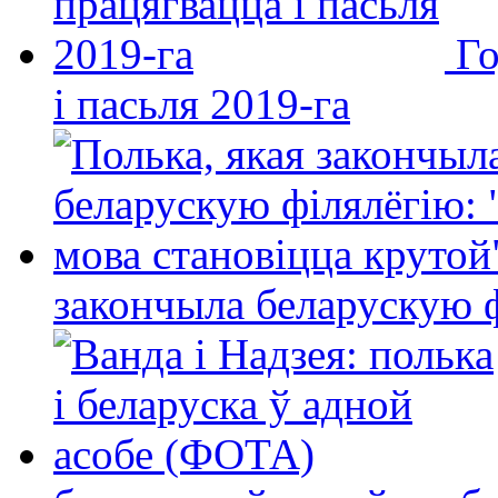
Го
і пасьля 2019-га
закончыла беларускую фі