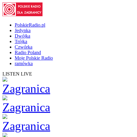
PolskieRadio.pl
Jedynka
Dwójka
Trójka
Czwórka
Radio Poland
Moje Polskie Radio
ramówka
LISTEN LIVE