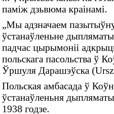
паміж дзьвюма краінамі.
„Мы адзначаем пазытыўну
ўстанаўленьне дыпляматыч
падчас цырымоніі адкрыц
польскага пасольства ў К
Ўршуля Дарашэўска (Urszu
Польская амбасада ў Коўн
ўстанаўленьня дыпляматы
1938 годзе.