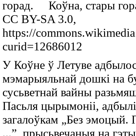
Коўна, стары гор
CC BY-SA 3.0,
https://commons.wikimedia
curid=12686012
У Коўне ў Летуве адбыло
мэмарыяльнай дошкі на бу
сусьветнай вайны разьмяш
Пасьля цырымоніі, адбылі
загалоўкам „Без эмоцый. 
...”, прысьвечаныя на гэт