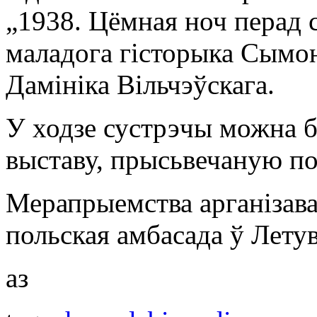
„1938. Цёмная ноч перад с
маладога гісторыка Сымон
Дамініка Вільчэўскага.
У ходзе сустрэчы можна 
выставу, прысьвечаную по
Мерапрыемства арганізаваў
польская амбасада ў Летув
аз