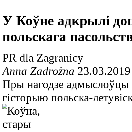
У Коўне адкрылі до
польскага пасольст
PR dla Zagranicy
Anna Zadrożna
23.03.2019
Пры нагодзе адмыслоўцы 
гісторыю польска-летувіс