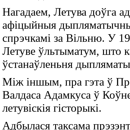
Нагадаем, Летува доўга а
афіцыйныя дыпляматычныя
спрэчкамі за Вільню. У 1
Летуве ўльтыматум, што к
ўстанаўленьня дыпляматы
Між іншым, пра гэта ў Пр
Валдаса Адамкуса ў Коўне
летувіскія гісторыкі.
Адбылася таксама прэзэнт