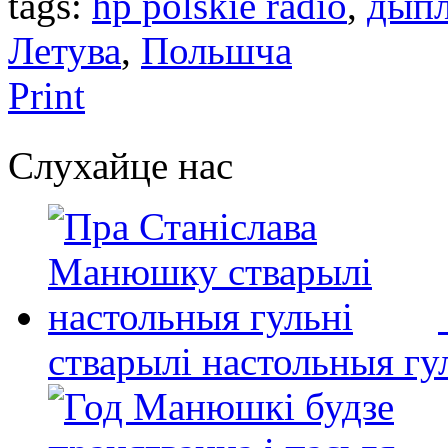
tags:
hp polskie radio
,
дыпл
Летува
,
Польшчa
Print
Слухайце нас
стварылі настольныя гу