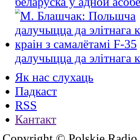
беларуска ў адной асо
далучыцца да элітнага ко
Як нас слухаць
Падкаст
RSS
Кантакт
Copyright © Polskie Radio