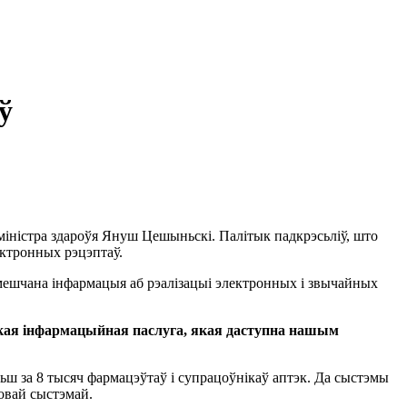
ў
 міністра здароўя Януш Цешыньскі. Палітык падкрэсьліў, што
ектронных рэцэптаў.
ьмешчана інфармацыя аб рэалізацыі электронных і звычайных
ялікая інфармацыйная паслуга, якая даступна нашым
ьш за 8 тысяч фармацэўтаў і супрацоўнікаў аптэк. Да сыстэмы
овай сыстэмай.