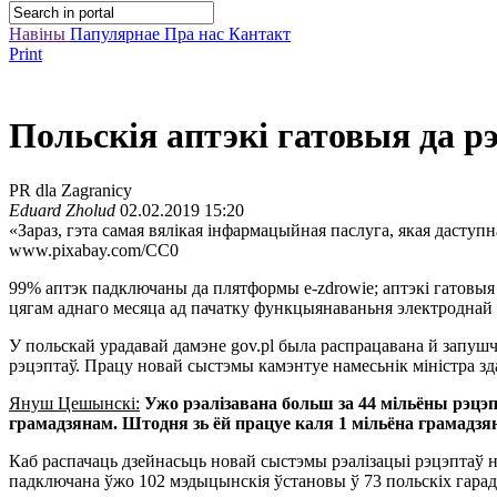
Навіны
Папулярнае
Пра нас
Кантакт
Print
Польскія аптэкі гатовыя да р
PR dla Zagranicy
Eduard Zholud
02.02.2019 15:20
«Зараз, гэта самая вялікая інфармацыйная паслуга, якая дасту
www.pixabay.com/CC0
99% аптэк падключаны да плятформы e-zdrowie; аптэкі гатовыя 
цягам аднаго месяца ад пачатку функцыянаваньня электроднай
У польскай урадавай дамэне gov.pl была распрацавана й запуш
рэцэптаў. Працу новай сыстэмы камэнтуе намесьнік міністра 
Януш Цешынскі:
Ужо рэалізавана больш за 44 мільёны рэцэп
грамадзянам. Штодня зь ёй працуе каля 1 мільёна грамадзяна
Каб распачаць дзейнасьць новай сыстэмы рэалізацыі рэцэптаў н
падключана ўжо 102 мэдыцынскія ўстановы ў 73 польскіх гарад