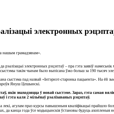
эалізацыі электронных рэцэпта
пна нашым грамадзянам».
да рэалізацыі электронных рэцэптаў – пра гэта заявіў намесьнік
 сыстэмы такім чынам было выпісана ўжо больш за 190 тысяч эл
чана сыстэма пад назвай «Інтэрнэт-старонка пацыента». На ёй з
здароўя Януш Цешынскі.
таў, якія знаходзяцца ў новай сыстэме. Зараз, гэта самая в
ў і гэта каля 2 мільёнаў рэалізаваных рэцэптаў.
а лекі, агулам праз курсы павышэньня кваліфікацыі прайшло бол
ах, да канца года ўсе мэдыцынскія ўстановы будуць ахопленыя н