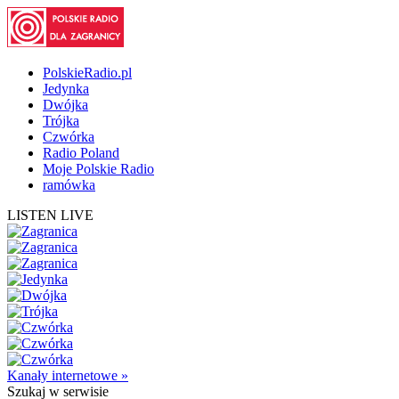
PolskieRadio.pl
Jedynka
Dwójka
Trójka
Czwórka
Radio Poland
Moje Polskie Radio
ramówka
LISTEN LIVE
Kanały internetowe »
Szukaj
w serwisie