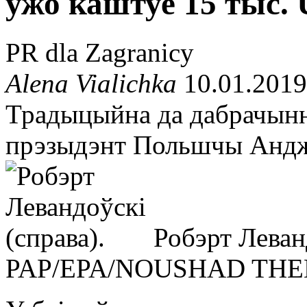
ужо каштуе 15 тыс.
PR dla Zagranicy
Alena Vialichka
10.01.2019
Традыцыйна да дабрачынн
прэзыдэнт Польшчы Андж
Робэрт Леван
PAP/EPA/NOUSHAD TH