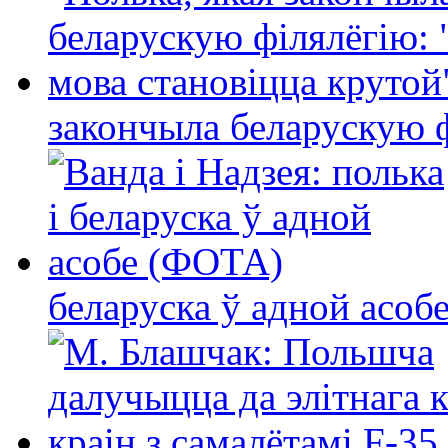
закончыла беларускую фі
беларуска ў адной асо