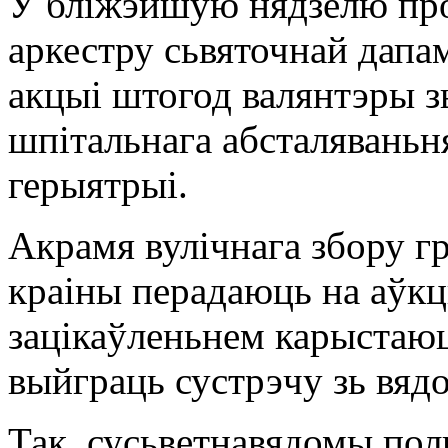
У бліжэйшую нядзелю про
аркестру сьвяточнай дапа
акцыі штогод валянтэры з
шпітальнага абсталяваньн
герыятрыі.
Акрамя вулічнага збору г
краіны перадаюць на аўкц
зацікаўленьнем карыстаюц
выйграць сустрэчу зь вяд
Так, сусьветнавядомы пол