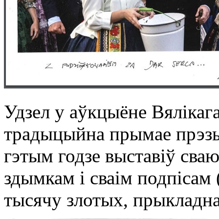
Удзел у аўкцыёне Вялікага
традыцыйна прымае прэзы
гэтым годзе выставіў сва
здымкам і сваім подпісам 
тысячу злотых, прыкладна