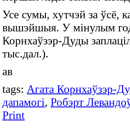
Усе сумы, хутчэй за ўсё, 
вышэйшыя. У мінулым год
Корнхаўзэр-Дуды заплаціл
тыс.дал.).
ав
tags:
Агата Корнхаўзэр-Ду
дапамогі
,
Робэрт Левандо
Print