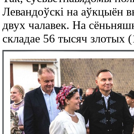
Левандоўскі на аўкцыён вы
двух чалавек. На сёньняш
складае 56 тысяч злотых (