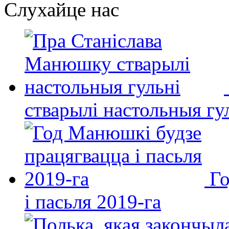
Слухайце нас
стварылі настольныя гу
Го
і пасьля 2019-га