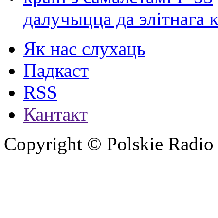
далучыцца да элітнага ко
Як нас слухаць
Падкаст
RSS
Кантакт
Copyright © Polskie Radio