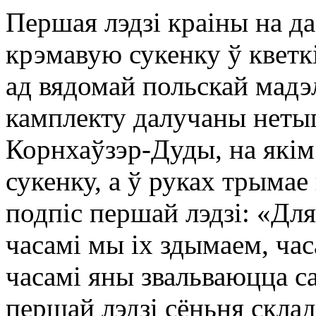
Першая лэдзі краіны на 
крэмавую сукенку ў кветк
ад вядомай польскай мад
камплекту далучаны неты
Корнхаўзэр-Дуды, на якім
сукенку, а ў руках трыма
подпіс першай лэдзі: «Дл
часамі мы іх здымаем, часа
часамі яны звальваюцца с
першай лэдзі сёньня склад