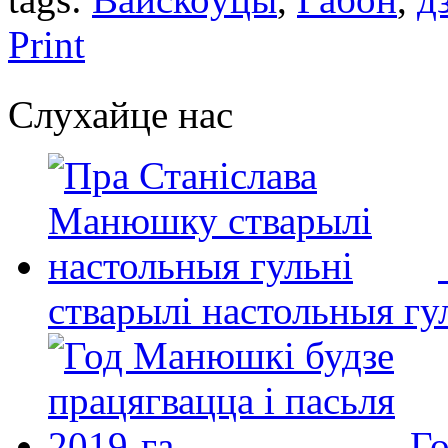
Print
Слухайце нас
стварылі настольныя гу
Го