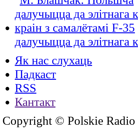
далучыцца да элітнага ко
Як нас слухаць
Падкаст
RSS
Кантакт
Copyright © Polskie Radio