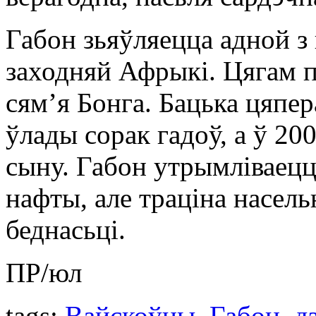
Габон зьяўляецца адной з
заходняй Афрыкі. Цягам п
сямʼя Бонга. Бацька цяпе
ўлады сорак гадоў, а ў 20
сыну. Габон утрымліваец
нафты, але траціна насел
беднасьці.
ПР/юл
tags:
Вайскоўцы
,
Габон
,
д