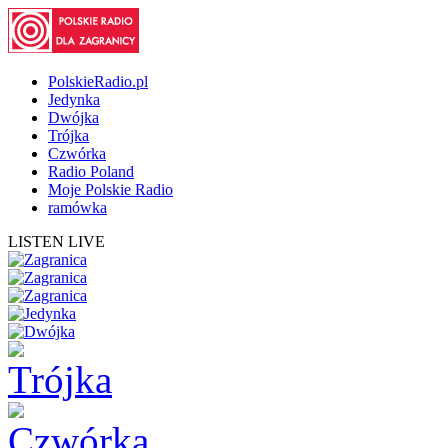
PolskieRadio.pl
Jedynka
Dwójka
Trójka
Czwórka
Radio Poland
Moje Polskie Radio
ramówka
LISTEN LIVE