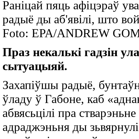
Раніцай пяць афіцэраў ува
радыё ды аб'явілі, што во
Foto: EPA/ANDREW GOMB
Праз некалькі гадзін ул
сытуацыяй.
Захапіўшы радыё, бунтаўні
ўладу ў Габоне, каб «адн
абвясьцілі пра стварэньн
адраджэньня ды зьвярнулі