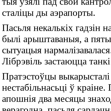
тыя ўзялі пад свой кантро
сталіцы ды аэрапорты.
Пасьля некалькіх гадзін н
былі арыштаваныя, а пяты 
сытуацыя нармалізавалася.
Лібрэвіль застаюцца тан
Пратэстоўцы выкарысталі
нестабільнасьці ў краіне.
апошнія два месяцы знахо
верагодна, пасьля сардэчн