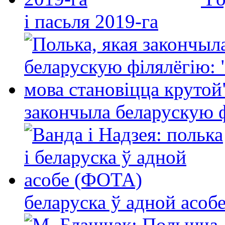
і пасьля 2019-га
закончыла беларускую фі
беларуска ў адной асо