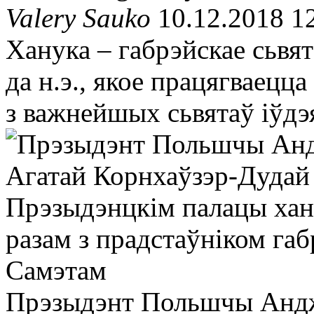
Valery Sauko
10.12.2018 1
Ханука – габрэйскае сьвята
да н.э., якое працягваецц
з важнейшых сьвятаў іўдэ
Прэзыдэнт Польшчы Андж