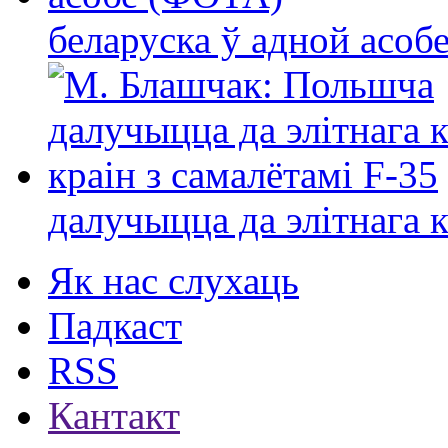
беларуска ў адной асо
далучыцца да элітнага ко
Як нас слухаць
Падкаст
RSS
Кантакт