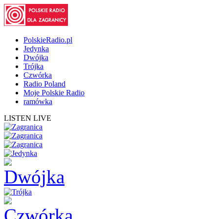
PolskieRadio.pl
Jedynka
Dwójka
Trójka
Czwórka
Radio Poland
Moje Polskie Radio
ramówka
LISTEN LIVE