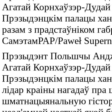
Агатай Корнхаўзэр-Дудай 
Прэзыдэнцкім палацы хану
разам з прадстаўніком га
Самэтам
PAP/Paweł Supern
Прэзыдэнт Польшчы Андж
Агатай Корнхаўзэр-Дудай 
Прэзыдэнцкім палацы хан
лідар краіны нагадаў пра
шматнацыянальную гісто