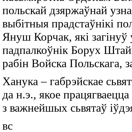
польскай дзяржаўнай узнаг
выбітныя прадстаўнікі по
Януш Корчак, які загінуў 
падпалкоўнік Борух Штай
рабін Войска Польскага, 
Ханука – габрэйскае сьвята
да н.э., якое працягваецц
з важнейшых сьвятаў іўдэ
вс