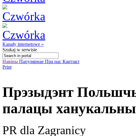
Kanały internetowe »
Szukaj
w serwisie
Навіны
Папулярнае
Пра нас
Кантакт
Print
Прэзыдэнт Польшчы 
палацы ханукальныя
PR dla Zagranicy