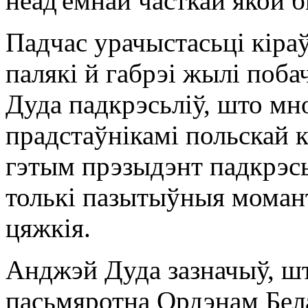
неад'емнай часткай якой б
Падчас урачыстасьці кіра
палякі й габрэі жылі поб
Дуда падкрэсьліў, што мно
прадстаўнікамі польскай 
гэтым прэзыдэнт падкрэсьл
толькі пазытыўныя момант
цяжкія.
Анджэй Дуда зазначыў, ш
пасьмяротна Ордэнам Бел