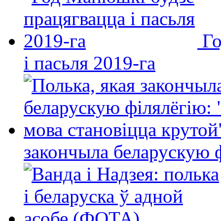
Го
і пасьля 2019-га
закончыла беларускую фі