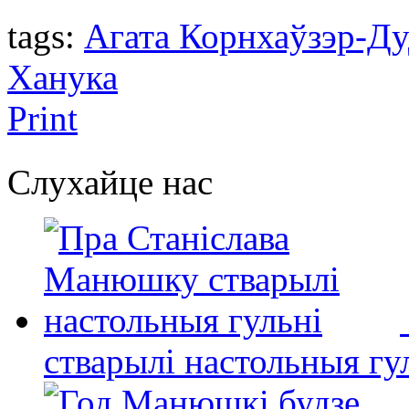
tags:
Агата Корнхаўзэр-Ду
Ханука
Print
Слухайце нас
стварылі настольныя гу