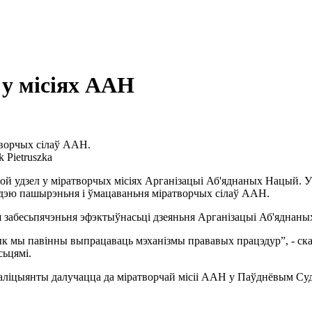
у місіях ААН
ворчых сілаў ААН.
 Pietruszka
 удзел у міратворчых місіях Арганізацыі Аб'яднаных Нацый. У 
дэю пашырэньня і ўмацаваньня міратворчых сілаў ААН.
я забесьпячэньня эфэктыўнасьці дзеяньня Арганізацыі Аб'яднан
ык мы павінны выпрацаваць мэханізмы прававых працэдур”, - ска
ьцямі.
паліцыянты далучацца да міратворчай місіі ААН у Паўднёвым Суд