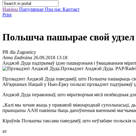
Навіны
Папулярнае
Пра нас
Кантакт
Print
Польшча пашырае свой удзел 
PR dla Zagranicy
Anna Zadrożna
26.09.2018 13:18
Анджэй Дуда падтрымаў ідэю пашырэньня і ўмацаваньня мірат
Прэзыдэнт Анджэй Дуда.
PAP/Radek
Прэзыдэнт Анджэй Дуда паведаміў, што Польшча пашырыць свой
Аб'яднаных Нацый у Нью-Ёрку польскі прэзыдэнт падтрымаў і
Анджэй Дуда пераконваў, што міратворчыя місіі неабходныя дл
„Калі мы хочам жыць у прававой міжнароднай супольнасьці, д
прынцыпы ААН павінны быць дапоўненыя ваеннымі магчымас
Кіраўнік Польшчы таксама паведаміў, што неўзабаве польскія 
аз