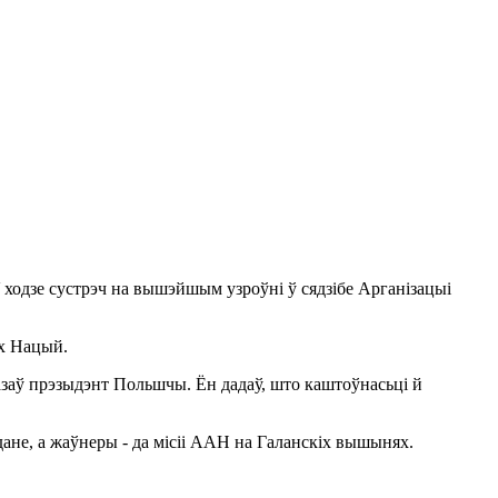
ходзе сустрэч на вышэйшым узроўні ў сядзібе Арганізацыі
ых Нацый.
заў прэзыдэнт Польшчы. Ён дадаў, што каштоўнасьці й
ане, а жаўнеры - да місіі ААН на Галанскіх вышынях.