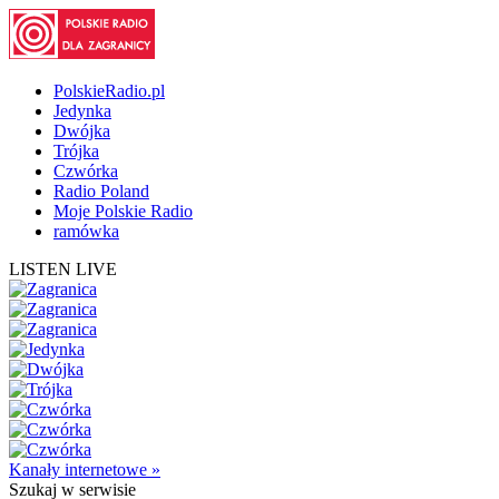
PolskieRadio.pl
Jedynka
Dwójka
Trójka
Czwórka
Radio Poland
Moje Polskie Radio
ramówka
LISTEN LIVE
Kanały internetowe »
Szukaj
w serwisie