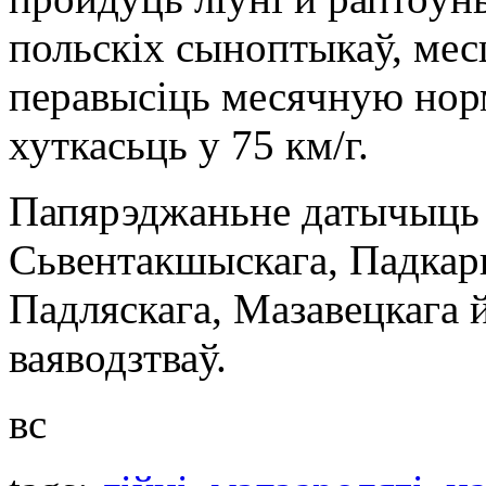
польскіх сыноптыкаў, мес
перавысіць месячную норм
хуткасьць у 75 км/г.
Папярэджаньне датычыць 
Сьвентакшыскага, Падкарп
Падляскага, Мазавецкага 
ваяводзтваў.
вс