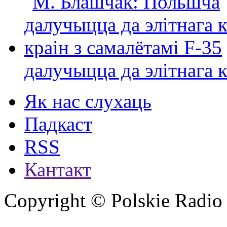
далучыцца да элітнага ко
Як нас слухаць
Падкаст
RSS
Кантакт
Copyright © Polskie Radio