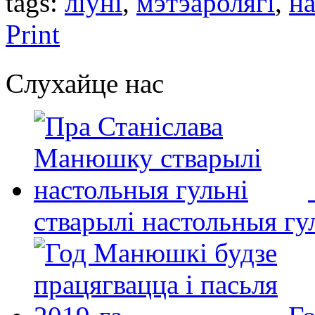
tags:
ліўні
,
мэтэаролягі
,
н
Print
Слухайце нас
стварылі настольныя гу