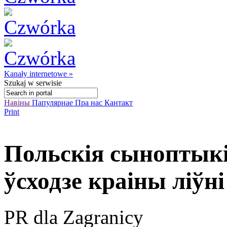
Kanały internetowe »
Szukaj
w serwisie
Навіны
Папулярнае
Пра нас
Кантакт
Print
Польскія сыноптыкі
ўсходзе краіны ліўн
PR dla Zagranicy