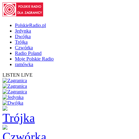
PolskieRadio.pl
Jedynka
Dwójka
Trójka
Czwórka
Radio Poland
Moje Polskie Radio
ramówka
LISTEN LIVE