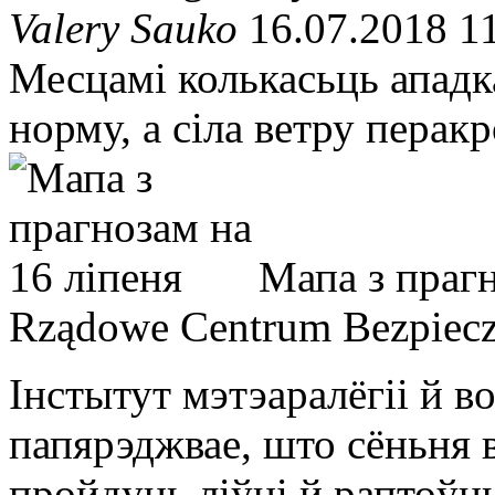
Valery Sauko
16.07.2018 1
Месцамі колькасьць апад
норму, а сіла ветру перак
Мапа з прагн
Rządowe Centrum Bezpiec
Інстытут мэтэаралёгіі й 
папярэджвае, што сёньня 
пройдуць ліўні й раптоўн