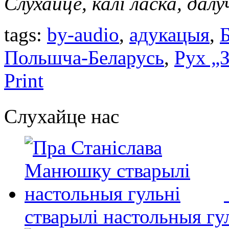
Слухайце, калі ласка, дал
tags:
by-audio
,
адукацыя
,
Польшча-Беларусь
,
Рух „
Print
Слухайце нас
стварылі настольныя гу