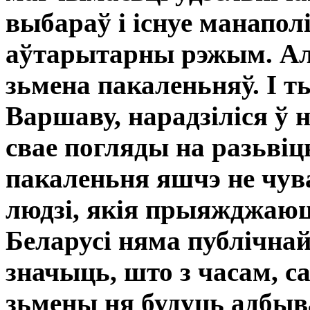
выбараў і існуе манаполі
аўтарытарны рэжым. Ал
зьмена пакаленьняў. І ты
Варшаву, нарадзіліся ў 
свае погляды на разьвіц
пакаленьня яшчэ не чува
людзі, якія прыяжджаюц
Беларусі няма публічнай
значыць, што з часам, с
зьмены ня будуць адбыва