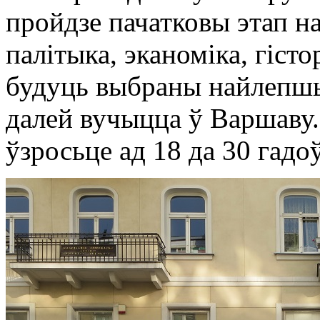
пройдзе пачатковы этап н
палітыка, эканоміка, гісто
будуць выбраны найлепшы
далей вучыцца ў Варшаву. 
ўзросьце ад 18 да 30 гадоў