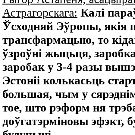
Астрагорскага:
Калі пара
Ўсходняй Эўропы, якія 
трансфармацыю, то кіда
ўзроўні жыцьця, заробк
заробак у 3-4 разы вышэ
Эстоніі колькасьць стар
большая, чым у сярэднім
тое, што рэформ ня трэб
доўгатэрміновы эфэкт, б
будучыні.