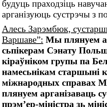
будуць праходзіць навучан
арганізуюць сустрэчы з по
Алесь Зарэмбюк, сустарш
Варшаве”:
Мы плянуем ар
сьпікерам Сэнату Польш
кіраўніком групы па Бе
намесьнікам старшыні к
міжнародных справах М
плянуем арганізаваць с
прэм’ер-міністра зь мін