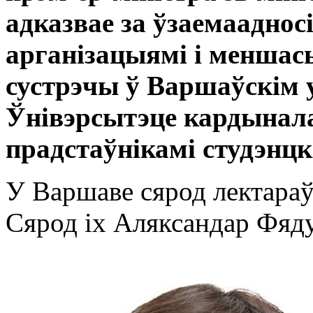
адказвае за ўзаемааднос
арганізацыямі і меншас
сустрэчы ў Варшаўскім 
Ўнівэрсытэце кардынал
прадстаўнікамі студэнцк
У Варшаве сярод лектараў
Сярод іх Аляксандар Фяду