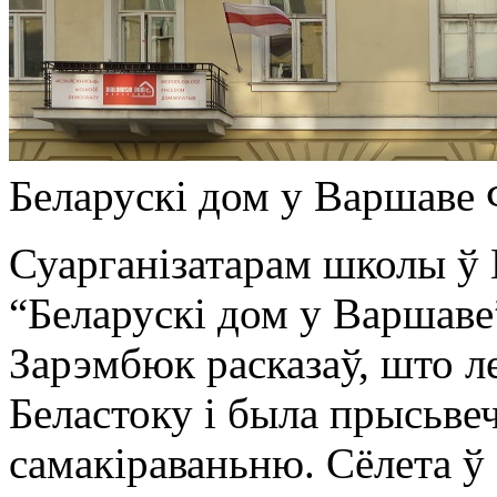
Беларускі дом у Варшаве Ф
Суарганізатарам школы ў
“Беларускі дом у Варшаве
Зарэмбюк расказаў, што л
Беластоку і была прысьве
самакіраваньню. Сёлета 