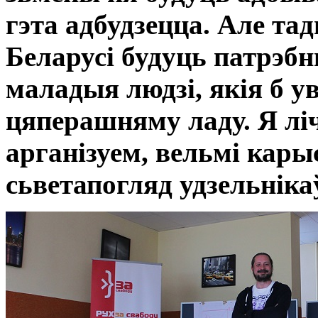
гэта адбудзецца. Але тад
Беларусі будуць патрэб
маладыя людзі, якія б у
цяперашняму ладу. Я лі
арганізуем, вельмі кар
сьветапогляд удзельніка