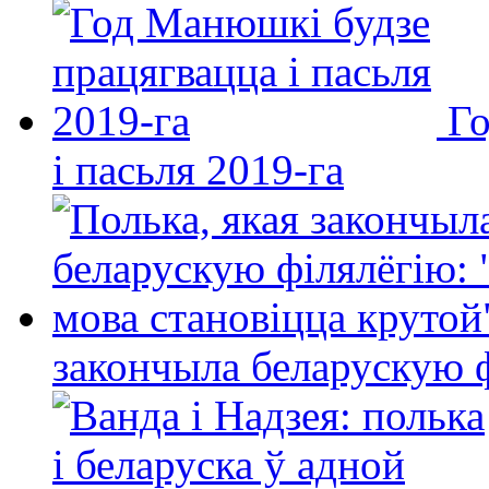
Го
і пасьля 2019-га
закончыла беларускую фі