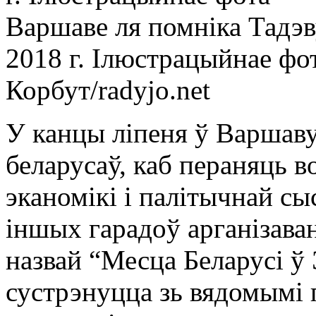
Варшаве ля помніка Тадэв
2018 г. Ілюстрацыйнае фо
Корбут/radyjo.net
У канцы ліпеня ў Варшав
беларусаў, каб пераняць 
эканомікі і палітычнай сы
іншых гарадоў арганізава
назвай “Месца Беларусі ў
сустрэнуцца зь вядомымі п