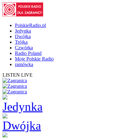
PolskieRadio.pl
Jedynka
Dwójka
Trójka
Czwórka
Radio Poland
Moje Polskie Radio
ramówka
LISTEN LIVE