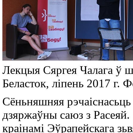
Лекцыя Сяргея Чалага ў ш
Беласток, ліпень 2017 г. Ф
Сёньняшняя рэчаіснасьць 
дзяржаўны саюз з Расеяй. 
краінамі Эўрапейскага зь