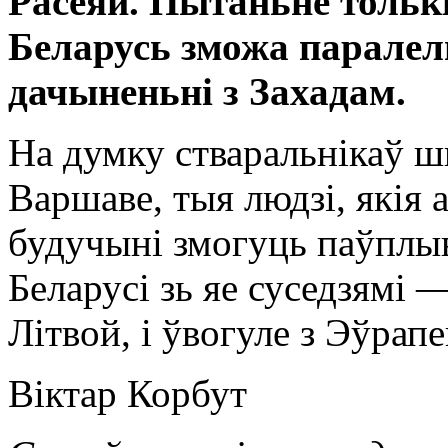
Расеяй. Пытаньне тольк
Беларусь зможа паралел
дачыненьні з Захадам.
На думку стваральнікаў шк
Варшаве, тыя людзі, якія 
будучыні змогуць паўплыв
Беларусі зь яе суседзямі 
Літвой, і ўвогуле з Эўрапе
Віктар Корбут