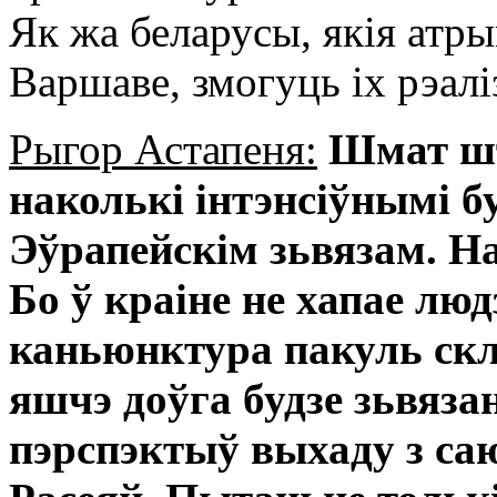
Як жа беларусы, якія атр
Варшаве, змогуць іх рэал
Рыгор Астапеня:
Шмат шт
наколькі інтэнсіўнымі б
Эўрапейскім зьвязам. На
Бо ў краіне не хапае лю
каньюнктура пакуль скл
яшчэ доўга будзе зьвязан
пэрспэктыў выхаду з са