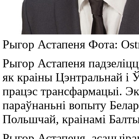
Рыгор Астапеня Фота: Ost
Рыгор Астапеня падзеліцца
як краіны Цэнтральнай і 
працэс трансфармацыі. Эк
параўнаньні вопыту Белару
Польшчай, краінамі Балты
Рыгор Астапеня, асацыіра