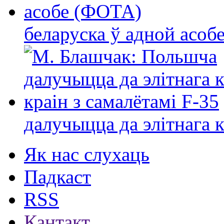
беларуска ў адной асо
далучыцца да элітнага ко
Як нас слухаць
Падкаст
RSS
Кантакт