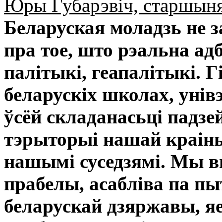
Юры Губарэвіч, старшыня
Беларуская моладзь не з
пра тое, што рэальна ад
палітыкі, геапалітыкі. 
беларускіх школах, унів
ўсёй складанасьці падзей
тэрыторыі нашай краіны,
нашымі суседзямі. Мы в
прабелы, асабліва па пы
беларускай дзяржавы, яе 