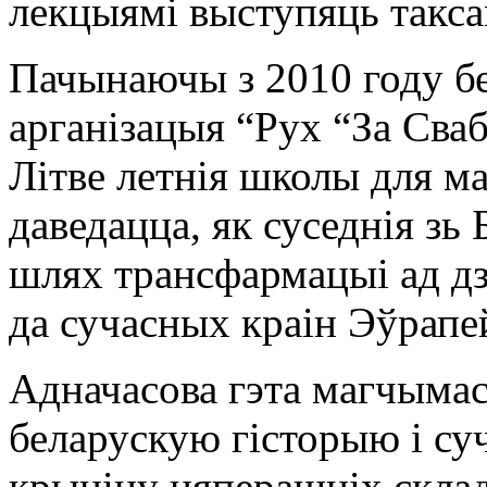
лекцыямі выступяць такса
Пачынаючы з 2010 году б
арганізацыя “Рух “За Сва
Літве летнія школы для ма
даведацца, як суседнія зь
шлях трансфармацыі ад д
да сучасных краін Эўрапей
Адначасова гэта магчымас
беларускую гісторыю і суч
крыніцу цяперашніх склад