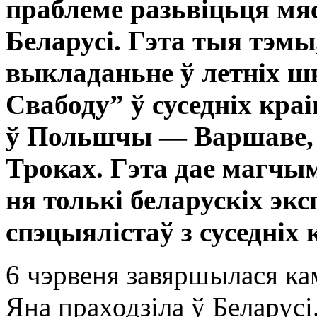
праблеме разьвіцьця мя
Беларусі. Гэта тыя тэмы
выкладаньне ў летніх шк
Свабоду” ў суседніх кра
ў Польшчы — Варшаве, Б
Троках. Гэта дае магчы
ня толькі беларускіх экс
спэцыялістаў з суседніх 
6 чэрвеня завяршылася ка
Яна праходзіла ў Беларусі.