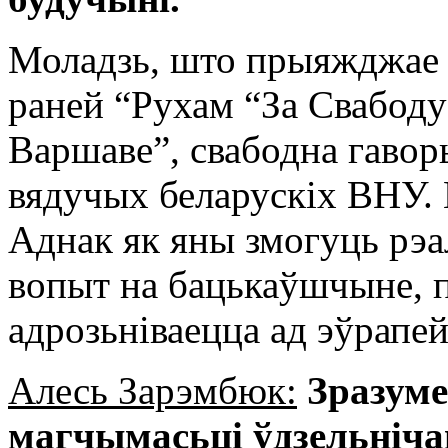
Моладзь, што прыяжджае ў
раней “Рухам “За Свабоду
Варшаве”, свабодна гавор
вядучых беларускіх ВНУ. 
Аднак як яны змогуць рэ
вопыт на бацькаўшчыне, п
адрозьніваецца ад эўрапе
Алесь Зарэмбюк:
Зразуме
магчымасьці ўдзельнічац