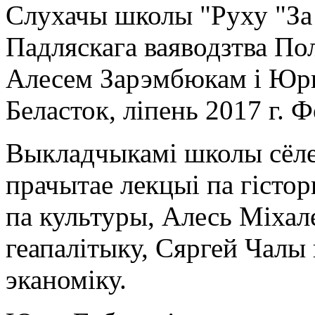
Слухачы школы "Руху "За
Падляскага ваяводзтва 
Алесем Зарэмбюкам і Юры
Беласток, ліпень 2017 г. Ф
Выкладчыкамі школы сёлет
прачытае лекцыі па гістор
па культуры, Алесь Міхале
геапалітыку, Сяргей Чалы 
эканоміку.