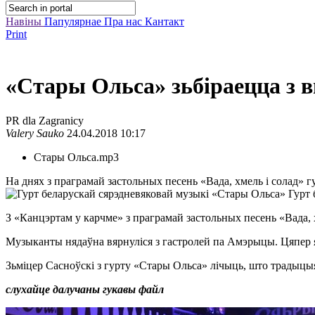
Навіны
Папулярнае
Пра нас
Кантакт
Print
«Стары Ольса» зьбіраецца з
PR dla Zagranicy
Valery Sauko
24.04.2018 10:17
Стары Ольса.mp3
На днях з праграмай застольных песень «Вада, хмель і солад» 
Гурт 
З «Канцэртам у карчме» з праграмай застольных песень «Вада, 
Музыканты нядаўна вярнуліся з гастролей па Амэрыцы. Цяпер ян
Зьміцер Сасноўскі з гурту «Стары Ольса» лічыць, што традыцыя
слухайце далучаны гукавы фай
л