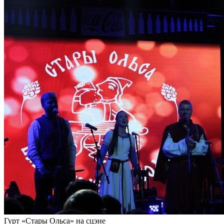
Гурт «Стары Ольса» на сцэне