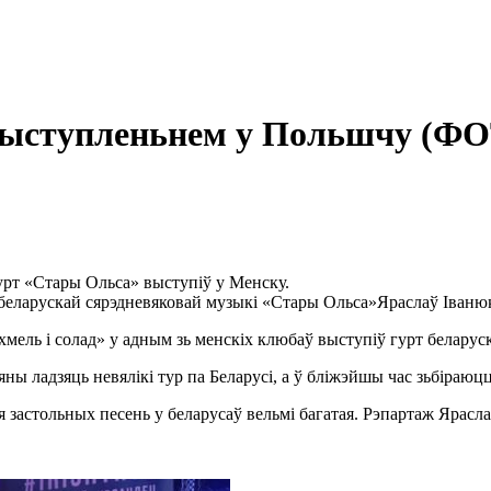
 выступленьнем у Польшчу (Ф
гурт «Стары Ольса» выступіў у Менску.
беларускай сярэдневяковай музыкі «Стары Ольса»
Яраслаў Іванюк
хмель і солад» у адным зь менскіх клюбаў выступіў гурт белару
ы ладзяць невялікі тур па Беларусі, а ў бліжэйшы час зьбіраюц
 застольных песень у беларусаў вельмі багатая. Рэпартаж Ярасла