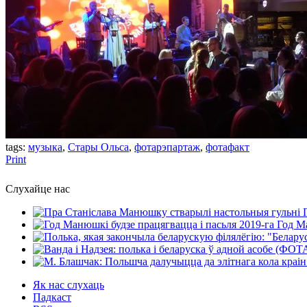
tags:
музыка
,
Стары Ольса
,
фотарэпартаж
,
фотафакт
Print
Слухайце нас
Год Ма
Як нас слухаць
Падкаст