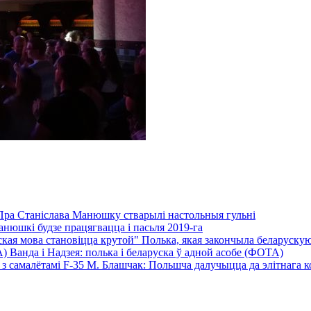
Пра Станіслава Манюшку стварылі настольныя гульні
нюшкі будзе працягвацца і пасьля 2019-га
Полька, якая закончыла беларускую 
Ванда і Надзея: полька і беларуска ў адной асобе (ФОТА)
М. Блашчак: Польшча далучыцца да элітнага кол