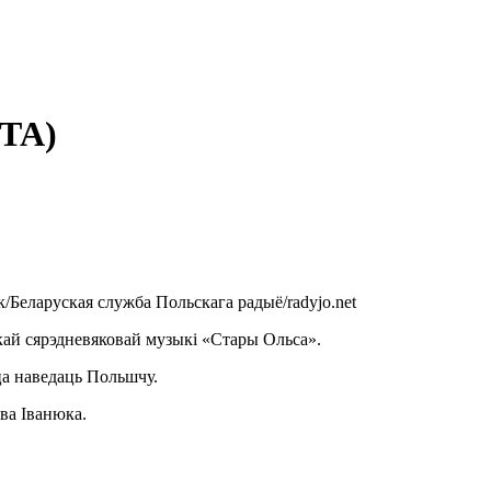
ОТА)
/Беларуская служба Польскага радыё/radyjo.net
скай сярэдневяковай музыкі «Стары Ольса».
ца наведаць Польшчу.
ва Іванюка.