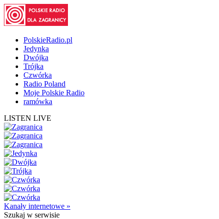
PolskieRadio.pl
Jedynka
Dwójka
Trójka
Czwórka
Radio Poland
Moje Polskie Radio
ramówka
LISTEN LIVE
Kanały internetowe »
Szukaj
w serwisie