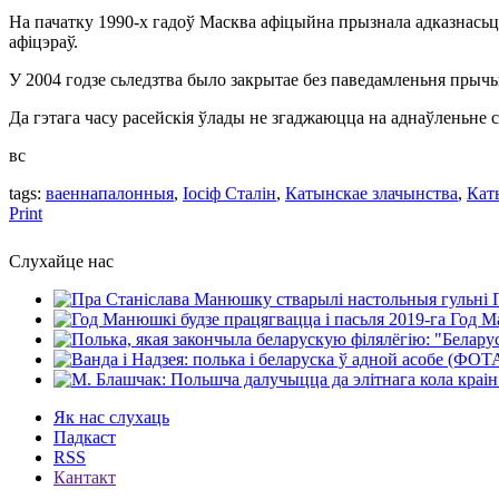
На пачатку 1990-х гадоў Масква афіцыйна прызнала адказнасьць
афіцэраў.
У 2004 годзе сьледзтва было закрытае без паведамленьня прычы
Да гэтага часу расейскія ўлады не згаджаюцца на аднаўленьн
вс
tags:
ваеннапалонныя
,
Іосіф Сталін
,
Катынскае злачынства
,
Кат
Print
Слухайце нас
Год Ма
Як нас слухаць
Падкаст
RSS
Кантакт