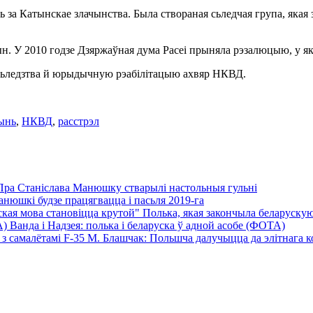
 за Катынскае злачынства. Была створаная сьледчая група, якая 
н. У 2010 годзе Дзяржаўная дума Расеі прыняла рэзалюцыю, у як
е сьледзтва й юрыдычную рэабілітацыю ахвяр НКВД.
ынь
,
НКВД
,
расстрэл
Пра Станіслава Манюшку стварылі настольныя гульні
нюшкі будзе працягвацца і пасьля 2019-га
Полька, якая закончыла беларускую 
Ванда і Надзея: полька і беларуска ў адной асобе (ФОТА)
М. Блашчак: Польшча далучыцца да элітнага кол