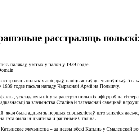
рашэньне расстраляць польскі
ыс. палякаў, узятых у палон у 1939 годзе.
 Domain
асстраляць польскіх афіцэраў, паліцыянтаў ды чыноўнікаў. 5 са
н у 1939 годзе пасьля нападу Чырвонай Арміі на Польшчу.
акты, ускладаючы віну за расстрэл польскіх афіцэраў на гітлер
казнасьці за злачынства Сталіна й тагачаснай савецкай вярхушк
ай, якая была адным зь першых спэцыялістаў, што заняліся дасьл
а гэта была ініцыятыва й рашэньне Сталіна.
 Катынскае злачынства – ад назвы вёскі Катынь у Смаленскай во