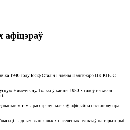
х афіцэраў
кавіка 1940 году Іосіф Сталін і члены Палітбюро ЦК КПСС
аўскую Нямеччыну. Толькі ў канцы 1980-х гадоў на хвалі
і.
едаваньнем тэмы расстрэлу палякаў, афіцыйна пастанову пра
бласьці – адным зь некалькіх населеных пунктаў на тэрыторыі