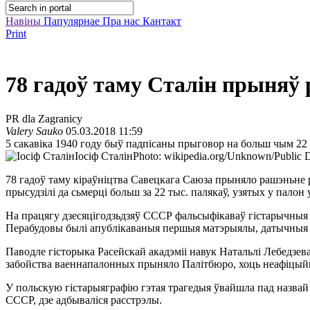
Навіны
Папулярнае
Пра нас
Кантакт
Print
78 гадоў таму Сталін прыняў 
PR dla Zagranicy
Valery Sauko
05.03.2018 11:59
5 сакавіка 1940 году быў падпісаны прыговор на больш чым 22 т
Іосіф Сталін
Photo: wikipedia.org/Unknown/Public
78 гадоў таму кіраўніцтва Савецкага Саюза прыняло рашэньне р
прысудзілі да сьмерці больш за 22 тыс. палякаў, узятых у пало
На працягу дзесяцігодзьдзяў СССР фальсыфікаваў гістарычныя ф
Перабудовы былі апублікаваныя першыя матэрыялы, датычныя ад
Паводле гісторыка Расейскай акадэміі навук Натальлі Лебедзев
забойства ваеннапалонных прыняло Палітбюро, хоць неафіцыйн
У польскую гістарыяграфію гэтая трагедыя ўвайшла пад назвай
СССР, дзе адбываліся расстрэлы.