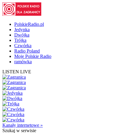
PolskieRadio.pl
Jedynka
Dwójka
Trójka
Czwórka
Radio Poland
Moje Polskie Radio
ramówka
LISTEN LIVE
Kanały internetowe »
Szukaj
w serwisie