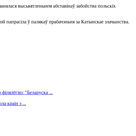
занялася высьвятленьнем абставінаў забойства польскіх
ой папрасіла ў палякаў прабачэньня за Катынскае злачынства.
філялёгію: "Беларуска ...
а краін з ...