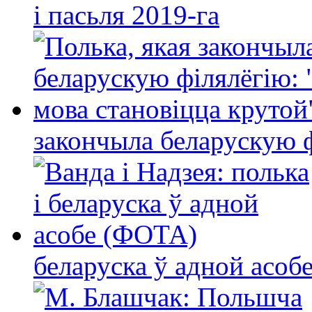
і пасьля 2019-га
закончыла беларускую фі
беларуска ў адной асо