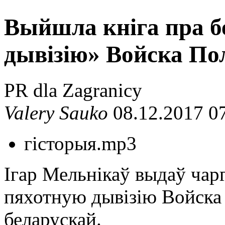
Выйшла кніга пра 
дывізію» Войска По
PR dla Zagranicy
Valery Sauko
08.12.2017 0
гісторыя.mp3
Ігар Мельнікаў выдаў чар
пяхотную дывізію Войска 
беларускай.