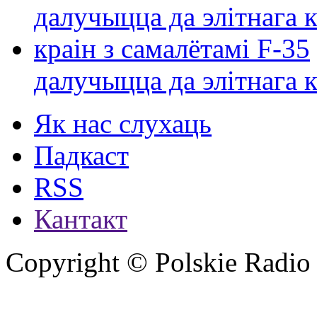
далучыцца да элітнага ко
Як нас слухаць
Падкаст
RSS
Кантакт
Copyright © Polskie Radio