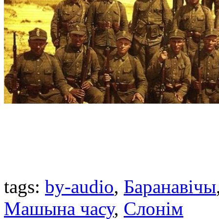
tags:
by-audio
,
Баранавічы
Машына часу
,
Слонім