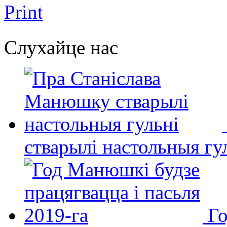
Print
Слухайце нас
стварылі настольныя гу
Го