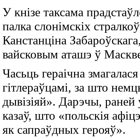
У кнізе таксама прадстаўл
палка слонімскіх стралкоў
Канстанціна Забароўскага,
вайсковым аташэ ў Маскве
Часьць гераічна змагалася
гітлераўцамі, за што немц
дывізіяй». Дарэчы, раней 
казаў, што «польскія афіцэ
як сапраўдных герояў».