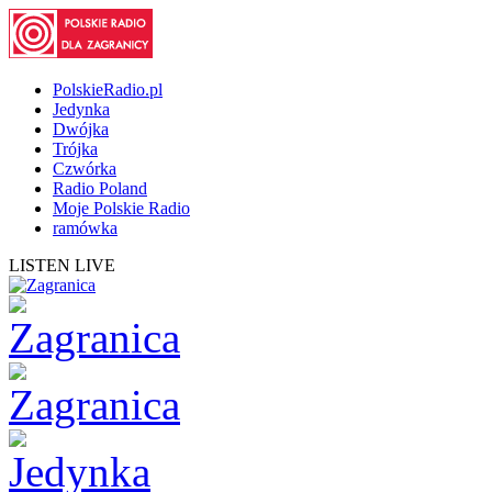
PolskieRadio.pl
Jedynka
Dwójka
Trójka
Czwórka
Radio Poland
Moje Polskie Radio
ramówka
LISTEN LIVE