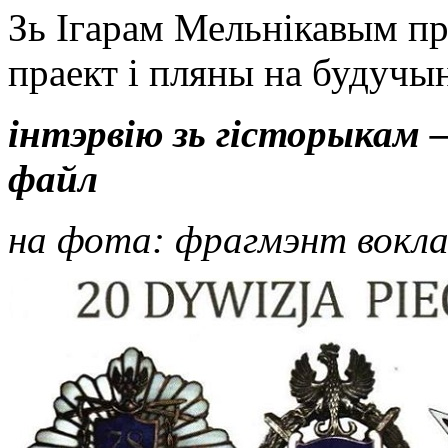
Зь Ігарам Мельнікавым пр
праект і пляны на будучы
інтэрвію зь гісторыкам 
файл
на фота: фрагмэнт вокладк