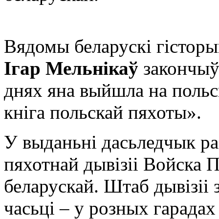
Вядомы беларускі гісторы
Ігар Мельнікаў
закончыў 
днях яна выйшла на польс
кніга польскай пяхоты».
У выданьні дасьледчык ра
пяхотнай дывізіі Войска П
беларускай. Штаб дывізіі з
часьці – у розных гарадах 