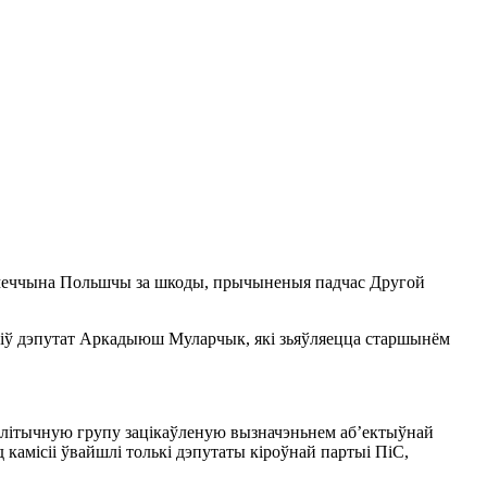
Нямеччына Польшчы за шкоды, прычыненыя падчас Другой
явіў дэпутат Аркадыюш Муларчык, які зьяўляецца старшынём
епалітычную групу зацікаўленую вызначэньнем абʼектыўнай
камісіі ўвайшлі толькі дэпутаты кіроўнай партыі ПіС,