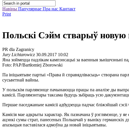
Навіны
Папулярнае
Пра нас
Кантакт
Print
Польскі Сэйм стварыў новую
PR dla Zagranicy
Jury Lichtarowicz
30.09.2017 10:02
Яна зоймецца падлікам кампэнсацыі за ваенныя зьнішчэньні па
Foto: PAP/Bartłomiej Zborowski
Па ініцыятыве партыі «Права й справядлівасьць» створана па
сусьветнай вайны.
У польскім парлямэнце пачынаюцца працы па аналізе ды выпра
камісіі. Парлямэнтары таксама будуць зьбіраць усю дакумэнтац
Першае паседжаньне камісіі адбудзецца падчас бліжэйшай сэсіі 
Камісія мае адкрыты характар. Як пазначана ў рэглямэнце, у я
ацэнкі сумы страт, панесеных Польшчай у выніку германскіх дз
апазыцыя паставілася адмоўна да новай ініцыятывы.