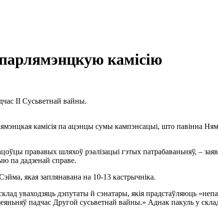
 парлямэнцкую камісію
дчас ІІ Сусьветнай вайны.
рлямэнцкая камісія па ацэнцы сумы кампэнсацыі, што павінна 
цоўцы прававых шляхоў рэалізацыі гэтых патрабаваньняў, – за
ыю па дадзенай справе.
Сэйма, якая заплянавана на 10-13 кастрычніка.
е склад уваходзяць дэпутаты й сэнатары, якія прадстаўляюць «н
еяньняў падчас Другой сусьветнай вайны.» Аднак пакуль у склад 