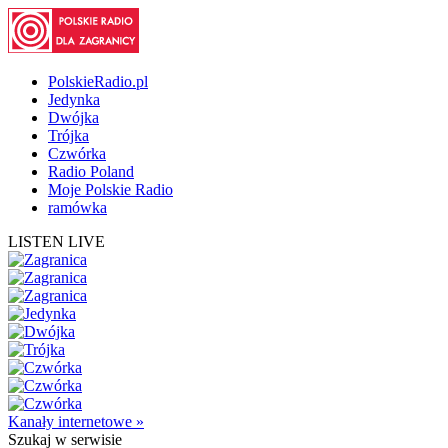
PolskieRadio.pl
Jedynka
Dwójka
Trójka
Czwórka
Radio Poland
Moje Polskie Radio
ramówka
LISTEN LIVE
Kanały internetowe »
Szukaj
w serwisie