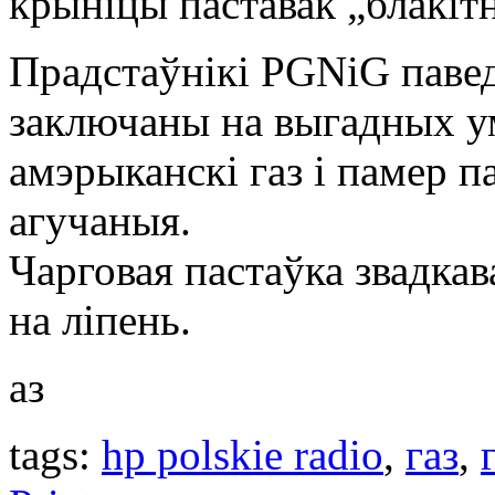
крыніцы паставак „блакітн
Прадстаўнікі PGNiG павед
заключаны на выгадных ум
амэрыканскі газ і памер п
агучаныя.
Чарговая пастаўка звадкав
на ліпень.
аз
tags:
hp polskie radio
,
газ
,