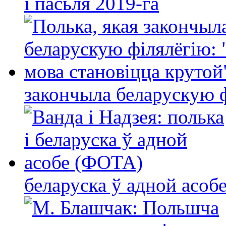
і пасьля 2019-га
закончыла беларускую фі
беларуска ў адной асо