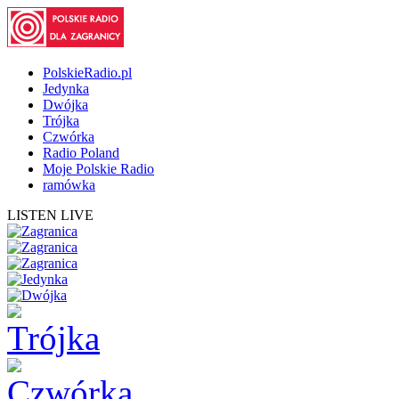
PolskieRadio.pl
Jedynka
Dwójka
Trójka
Czwórka
Radio Poland
Moje Polskie Radio
ramówka
LISTEN LIVE