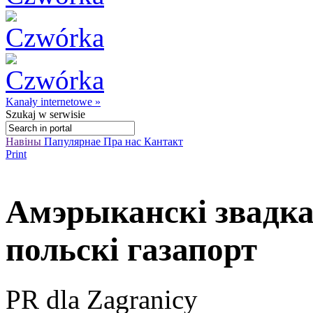
Kanały internetowe »
Szukaj
w serwisie
Навіны
Папулярнае
Пра нас
Кантакт
Print
Амэрыканскі звадкав
польскі газапорт
PR dla Zagranicy