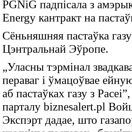
PGNiG падпісала з амэрык
Energy кантракт на пастаў
Сёньняшняя пастаўка газ
Цэнтральнай Эўропе.
„Уласны тэрмінал звадкав
пераваг і ўмацоўвае ейн
аб пастаўках газу з Расеі”
парталу biznesalert.pl Вой
Экспэрт дадае, што газапо