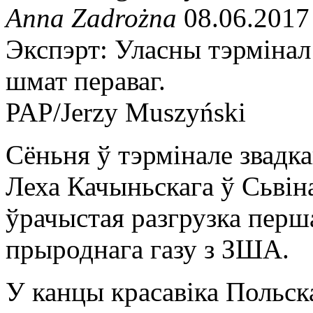
Anna Zadrożna
08.06.2017
Экспэрт: Уласны тэрмінал
шмат пераваг.
PAP/Jerzy Muszyński
Сёньня ў тэрмінале звадка
Леха Качыньскага ў Сьвін
ўрачыстая разгрузка перш
прыроднага газу з ЗША.
У канцы красавіка Польск