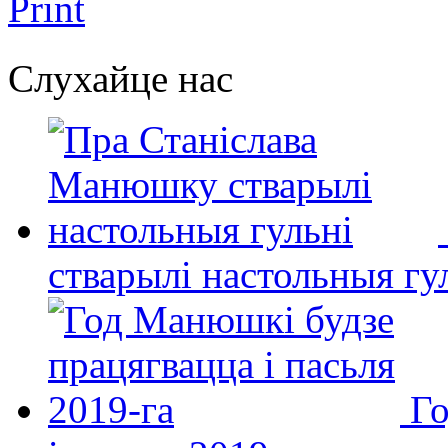
Print
Слухайце нас
стварылі настольныя гу
Го