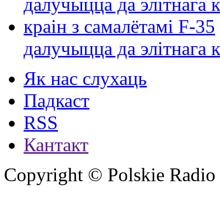
далучыцца да элітнага ко
Як нас слухаць
Падкаст
RSS
Кантакт
Copyright © Polskie Radio