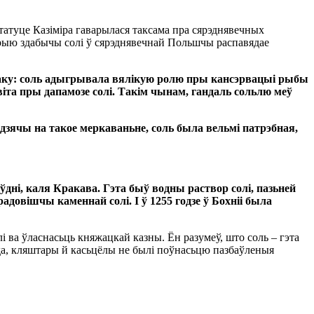
статуце Казіміра гаварылася таксама пра сярэднявечных
сторыю здабычы солі ў сярэднявечнай Польшчы распавядае
аку: соль адыгрывала вялікую ролю пры кансэрвацыі рыбы
іта пры дапамозе солі. Такім чынам, гандаль сольлю меў
едзячы на такое меркаваньне, соль была вельмі патрэбная,
ўдні, каля Кракава. Гэта быў водны раствор солі, пазьней
довішчы каменнай солі. І ў 1255 годзе ў Бохніі была
ва ўласнасьць княжацкай казны. Ён разумеў, што соль – гэта
раўда, кляштары й касьцёлы не былі поўнасьцю пазбаўленыя