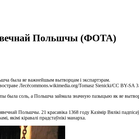
днявечнай Польшчы (ФОТА)
ьшча была яе важнейшым вытворцам і экспартэрам.
востраве Лесё
commons.wikimedia.org/Tomasz Sienicki/CC BY-SA 3
ы была соль, а Польшча займала значную пазыцыю як яе вытворц
вечнай Польшчы. 21 красавіка 1368 году Казімір Вялікі падпісаў
мі, якімі кіравалі прадстаўнікі манарха.