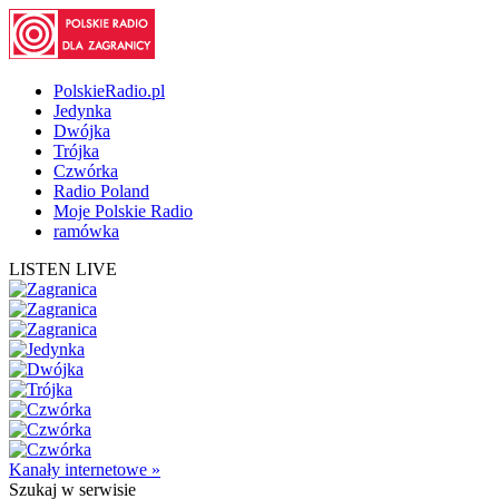
PolskieRadio.pl
Jedynka
Dwójka
Trójka
Czwórka
Radio Poland
Moje Polskie Radio
ramówka
LISTEN LIVE
Kanały internetowe »
Szukaj
w serwisie