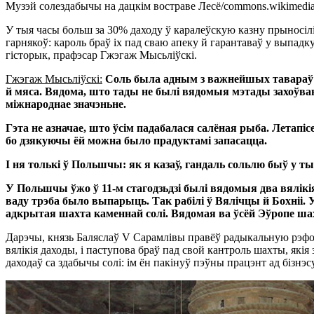
Музэй солездабычы на дацкім востраве Лесё/commons.wikimedia
У тыя часы больш за 30% даходу ў каралеўскую казну прыносілі 
гарнякоў: кароль браў іх пад сваю апеку й гарантаваў у выпадк
гісторык, прафэсар Гжэгаж Мысьліўскі.
Гжэгаж Мысьліўскі:
Соль была адным з важнейшых тавараў у
й мяса. Вядома, што тады не былі вядомыя мэтады захоўван
міжнароднае значэньне.
Гэта не азначае, што ўсім падабалася салёная рыба. Летап
бо дзякуючы ёй можна было прадуктамі запасацца.
І ня толькі ў Польшчы: як я казаў, гандаль сольлю быў у ты
У Польшчы ўжо ў 11-м стагодзьдзі былі вядомыя два вялікія
ваду трэба было выпарыць. Так рабілі ў Вялічцы й Бохніі.
адкрытая шахта каменнай солі. Вядомая ва ўсёй Эўропе шах
Дарэчы, князь Баляслаў V Сарамлівы правёў радыкальную рэфор
вялікія даходы, і паступова браў пад свой кантроль шахты, які
даходаў са здабычы солі: ім ён пакінуў пэўны працэнт ад бізнэ