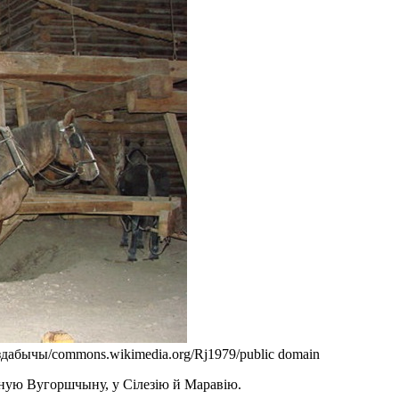
дабычы/commons.wikimedia.org/Rj1979/public domain
чную Вугоршчыну, у Сілезію й Маравію.