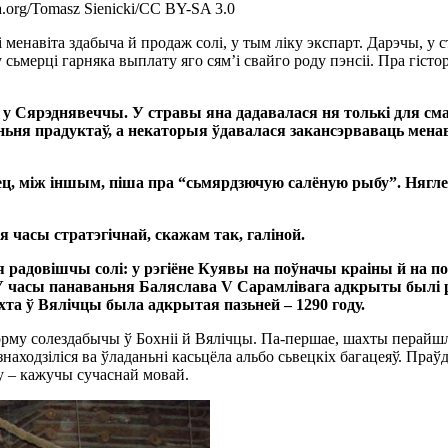
.org/Tomasz Sienicki/CC BY-SA 3.0
менавіта здабыча й продаж солі, у тым ліку экспарт. Дарэчы, у 
у сьмерці гарняка выплату яго сям’і свайго роду пэнсіі. Пра гі
 Сярэднявеччы. У стравы яна дадавалася ня толькі для см
ьня прадуктаў, а некаторыя ўдавалася закансэрваваць менав
ісец, між іншым, піша пра “сьмярдзючую салёную рыбу”. Нягл
я часы стратэгічнай, скажам так, галіной.
 радовішчы солі: у рэгіёне Куявы на поўначы краіны й на по
 У часы панаваньня Баляслава V Сарамлівага адкрыты былі ра
та ў Вялічцы была адкрытая пазьней – 1290 году.
му солездабычы ў Бохніі й Вялічцы. Па-першае, шахты перайшлі 
я знаходзіліся ва ўладаньні касьцёла альбо сьвецкіх багацеяў. П
су – кажучы сучаснай мовай.