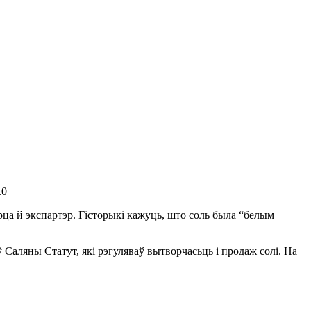
.0
а й экспартэр. Гісторыкі кажуць, што соль была “белым
 Саляны Статут, які рэгуляваў вытворчасьць і продаж солі. На