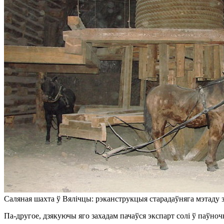
Саляная шахта ў Вялічцы: рэканструкцыя старадаўняга мэтаду з
Па-другое, дзякуючы яго захадам пачаўся экспарт солі ў паўно