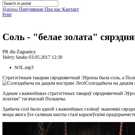
Навіны
Папулярнае
Пра нас
Кантакт
Print
Соль - "белае золата" сярэ
PR dla Zagranicy
Valery Sauko
03.05.2017 12:30
SOL.mp3
Стратэгічным таварам сярэднявечнай Эўропы была соль, а Пол
Солездабыча на дацкім 
Адным з важнейшых стратэгічных тавараў сярэднявечнай Эўроп
золатам” тагачаснай Польшчы.
Здабыча солі было адной з важнейшых галінаў эканомікі сярэдня
моцы якога ўсе саляныя шахты сталі каралеўскімі прадпрыемства