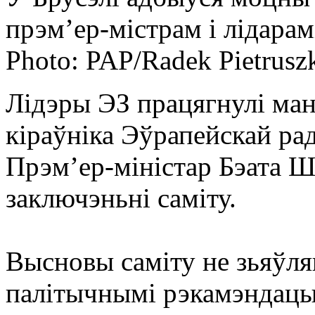
прэмʼер-містрам і лідарамі
Photo: PAP/Radek Pietrusz
Лідэры ЭЗ працягнулі ман
кіраўніка Эўрапейскай ра
Прэм’ер-міністар Бэата 
заключэньні саміту.
Высновы саміту не зьяўля
палітычнымі рэкамэндацы