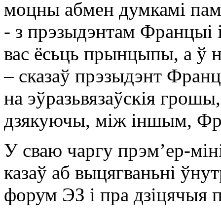
моцны абмен думкамі пам
- з прэзыдэнтам Францыі і
вас ёсьць прынцыпы, а ў 
– сказаў прэзыдэнт Фран
на эўразьвязаўскія грошы
дзякуючы, між іншым, Фр
У сваю чаргу прэм’ер-мін
казаў аб выцягваньні ўну
форум ЭЗ і пра дзіцячыя 