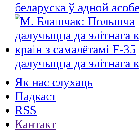
беларуска ў адной асо
далучыцца да элітнага ко
Як нас слухаць
Падкаст
RSS
Кантакт