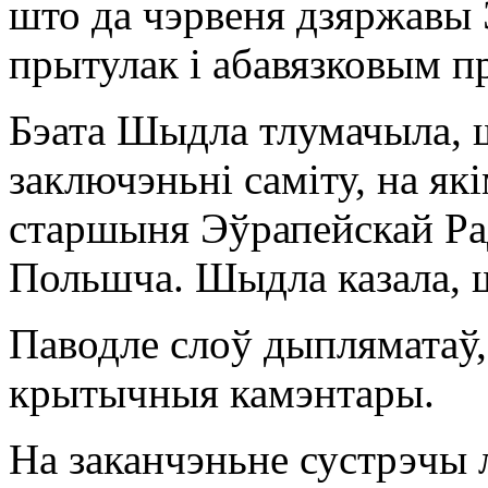
што да чэрвеня дзяржавы 
прытулак і абавязковым п
Бэата Шыдла тлумачыла, 
заключэньні саміту, на я
старшыня Эўрапейскай Рад
Польшча. Шыдла казала, 
Паводле слоў дыпляматаў,
крытычныя камэнтары.
На заканчэньне сустрэчы л