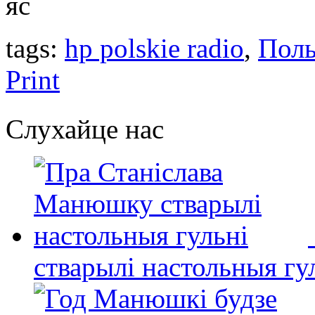
яс
tags:
hp polskie radio
,
Пол
Print
Слухайце нас
стварылі настольныя гу