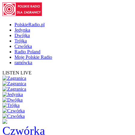
PolskieRadio.pl
Jedynka
Dwójka
Trójka
Czwórka
Radio Poland
Moje Polskie Radio
ramówka
LISTEN LIVE