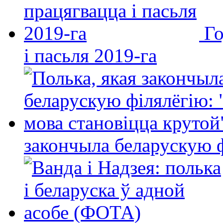
Го
і пасьля 2019-га
закончыла беларускую фі