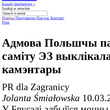
Kanały internetowe »
Szukaj
w serwisie
Навіны
Папулярнае
Пра нас
Кантакт
Print
Адмова Польшчы па
саміту ЭЗ выкліка
камэнтары
PR dla Zagranicy
Jolanta Śmiałowska
10.03.
У Брусэлі адбыўся моцны