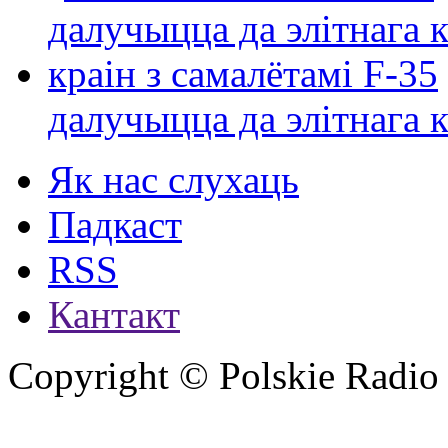
далучыцца да элітнага ко
Як нас слухаць
Падкаст
RSS
Кантакт
Copyright © Polskie Radio