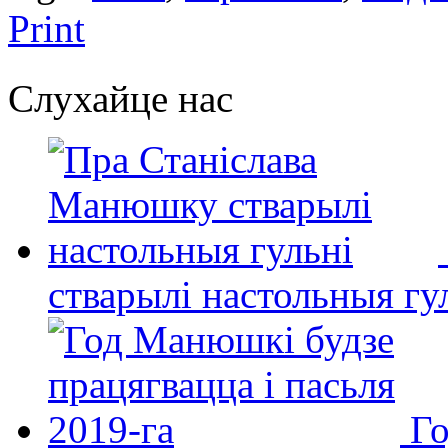
Print
Слухайце нас
стварылі настольныя гу
Го