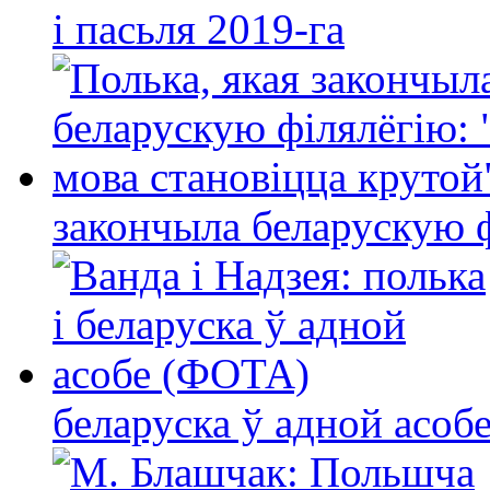
і пасьля 2019-га
закончыла беларускую фі
беларуска ў адной асо