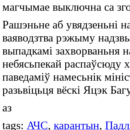
магчымае выключна са зг
Рашэньне аб увядзеньні н
ваяводзтва рэжыму надзвы
выпадкамі захворваньня н
небясьпекай распаўсюду х
паведаміў намесьнік мініс
разьвіцьця вёскі Яцэк Багу
аз
tags:
АЧС
,
карантын
,
Падл