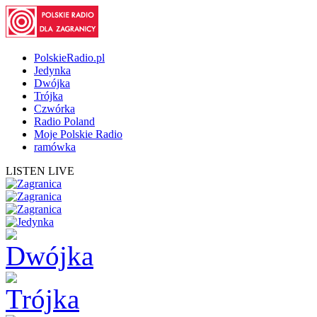
PolskieRadio.pl
Jedynka
Dwójka
Trójka
Czwórka
Radio Poland
Moje Polskie Radio
ramówka
LISTEN LIVE