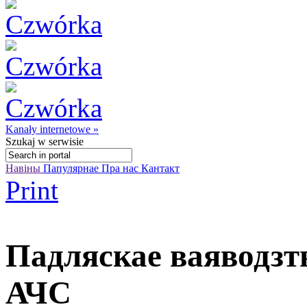
Kanały internetowe »
Szukaj
w serwisie
Навіны
Папулярнае
Пра нас
Кантакт
Print
Падляскае ваяводзтв
АЧС