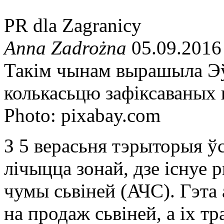
PR dla Zagranicy
Anna Zadrożna
05.09.2016
Такім чынам вырашыла Эўр
колькасьцю зафіксаваных
Photo: pixabay.com
З 5 верасьня тэрыторыя ўс
лічыцца зонай, дзе існуе
чумы сьвіней (АЧС). Гэта
на продаж сьвіней, a іх т