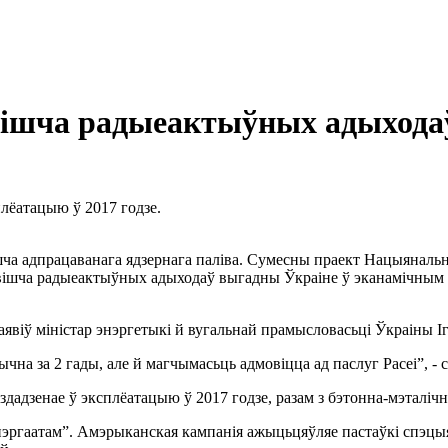
овішча радыеактыўных адыхода
плёатацыю ў 2017 годзе.
шча адпрацаванага ядзернага паліва. Сумесны праект Нацыянальн
ховішча радыеактыўных адыходаў выгадны Ўкраіне ў эканамічным п
аявіў міністар энэргетыкі й вугальнай прамысловасьці Ўкраіны Іг
чна за 2 гады, але й магчымасьць адмовіцца ад паслуг Расеі”, - с
здадзенае ў эксплёатацыю ў 2017 годзе, разам з бэтонна-мэталі
ргаатам”. Амэрыканская кампанія ажыцьцяўляе пастаўкі спэцыял