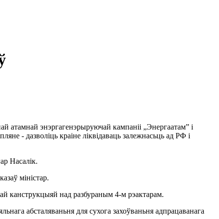
ў
ай атамнай энэргагенэрыруючай кампаніі „Энергаатам” і
ляне - дазволіць краіне ліквідаваць залежнасьць ад РФ і
ар Насалік.
казаў міністар.
чнай канструкцыяй над разбураным 4-м рэактарам.
ьнага абсталяваньня для сухога захоўваньня адпрацаванага