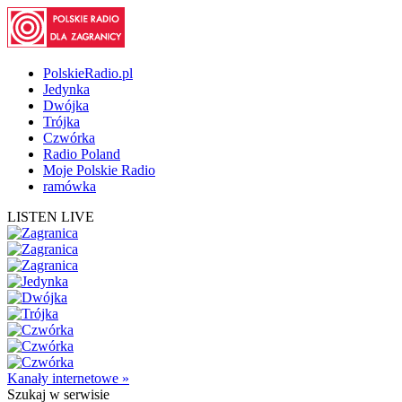
PolskieRadio.pl
Jedynka
Dwójka
Trójka
Czwórka
Radio Poland
Moje Polskie Radio
ramówka
LISTEN LIVE
Kanały internetowe »
Szukaj
w serwisie