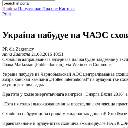
Навіны
Папулярнае
Пра нас
Кантакт
Print
Украіна пабудуе на ЧАЭС сх
PR dla Zagranicy
Anna Zadrożna
21.08.2016 10:51
Сховішча адпрацаванага ядзернага паліва будзе здадзенае ў экс
Diana Markosian [Public domain], via Wikimedia Commons
Украіна пабудуе на Чарнобыльскай АЭС цэнтралізаванае схові
амэрыканскай кампаніі „Holtec International” па будаўніцтве с
акупіцца за два гады.
Пра гэта ў ходзе энэргетычнага кангрэса „Энэрга Вясна 2016” з
„Гэта ня толькі высокаэканамічны праект, які акупляецца практы
Сховішча пабудуюць за сродкі міжнародных донараў. Яно будзе 
Праектаваньне й будаўніцтва сховішча ажыцьцяўляе НАЭК „Энэ