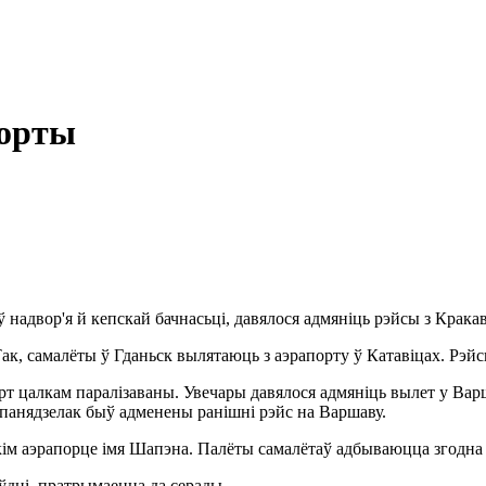
порты
надвор'я й кепскай бачнасьці, давялося адмяніць рэйсы з Крака
ак, самалёты ў Гданьск вылятаюць з аэрапорту ў Катавіцах. Рэй
т цалкам паралізаваны. Увечары давялося адмяніць вылет у Варш
 панядзелак быў адменены ранішні рэйс на Варшаву.
кім аэрапорце імя Шапэна. Палёты самалётаў адбываюцца згодна з
ўдні, пратрымаецца да серады.