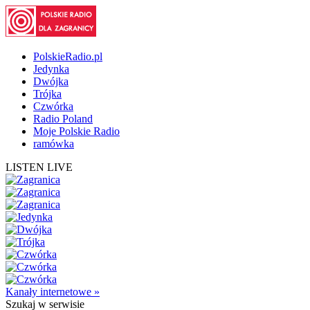
PolskieRadio.pl
Jedynka
Dwójka
Trójka
Czwórka
Radio Poland
Moje Polskie Radio
ramówka
LISTEN LIVE
Kanały internetowe »
Szukaj
w serwisie