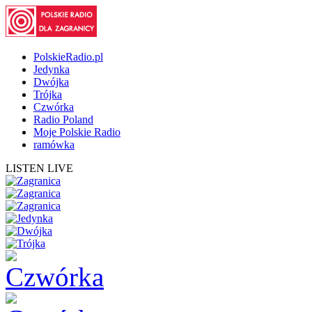
PolskieRadio.pl
Jedynka
Dwójka
Trójka
Czwórka
Radio Poland
Moje Polskie Radio
ramówka
LISTEN LIVE