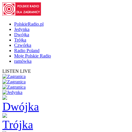
PolskieRadio.pl
Jedynka
Dwójka
Trójka
Czwórka
Radio Poland
Moje Polskie Radio
ramówka
LISTEN LIVE