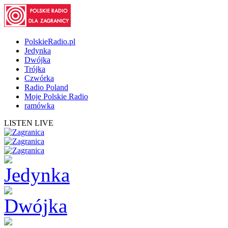
PolskieRadio.pl
Jedynka
Dwójka
Trójka
Czwórka
Radio Poland
Moje Polskie Radio
ramówka
LISTEN LIVE