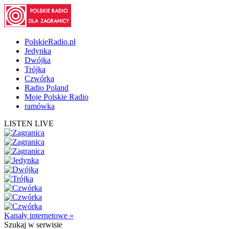
PolskieRadio.pl
Jedynka
Dwójka
Trójka
Czwórka
Radio Poland
Moje Polskie Radio
ramówka
LISTEN LIVE
Kanały internetowe »
Szukaj
w serwisie