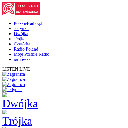
PolskieRadio.pl
Jedynka
Dwójka
Trójka
Czwórka
Radio Poland
Moje Polskie Radio
ramówka
LISTEN LIVE