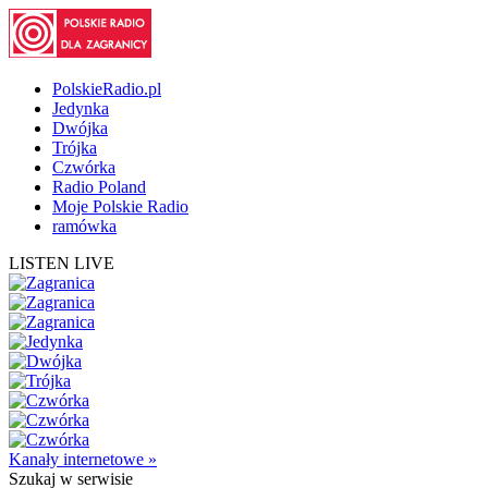
PolskieRadio.pl
Jedynka
Dwójka
Trójka
Czwórka
Radio Poland
Moje Polskie Radio
ramówka
LISTEN LIVE
Kanały internetowe »
Szukaj
w serwisie