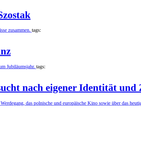
Szostak
gnisse zusammen.
tags:
anz
Ju­bi­lä­ums­jahr.
tags:
ucht nach eigener Identität und
 Werdegang, das polnische und europäische Kino sowie über das heut